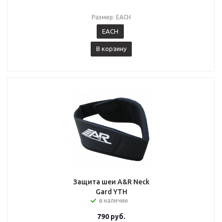
Размер: EACH
EACH
В корзину
Защита шеи A&R Neck
Gard YTH
в наличии
790
руб.