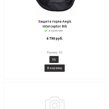
Защита горла Aegis
Interceptor Bib
в наличии
6 790
руб.
Размер: XS
XS
В корзину