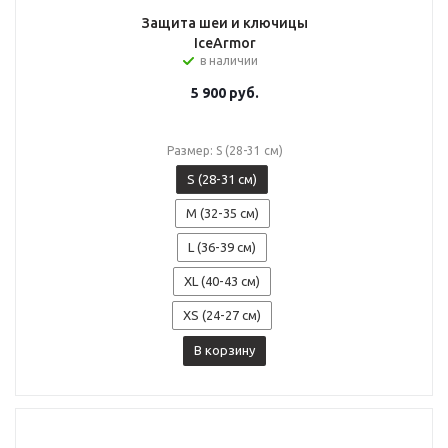
Защита шеи и ключицы
IceArmor
в наличии
5 900
руб.
Размер: S (28-31 см)
S (28-31 см)
M (32-35 см)
L (36-39 см)
XL (40-43 см)
XS (24-27 см)
В корзину