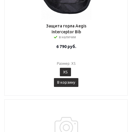
Защита горла Aegis
Interceptor Bib
в наличии
6 790
руб.
Размер: XS
XS
В корзину