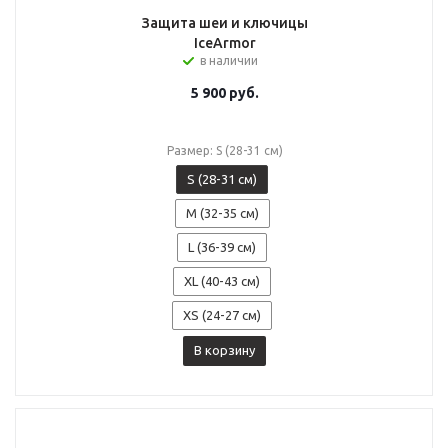
Защита шеи и ключицы
IceArmor
в наличии
5 900
руб.
Размер: S (28-31 см)
S (28-31 см)
M (32-35 см)
L (36-39 см)
XL (40-43 см)
XS (24-27 см)
В корзину