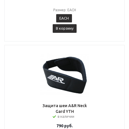
Размер: EACH
EACH
В корзину
Защита шеи A&R Neck
Gard YTH
в наличии
790
руб.