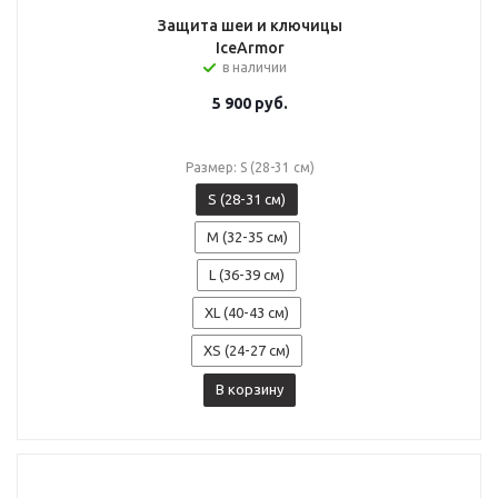
Защита шеи и ключицы
IceArmor
в наличии
5 900
руб.
Размер: S (28-31 см)
S (28-31 см)
M (32-35 см)
L (36-39 см)
XL (40-43 см)
XS (24-27 см)
В корзину