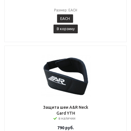
Размер: EACH
EACH
В корзину
Защита шеи A&R Neck
Gard YTH
в наличии
790
руб.