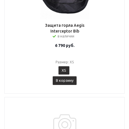
Защита горла Aegis
Interceptor Bib
в наличии
6 790
руб.
Размер: XS
XS
В корзину