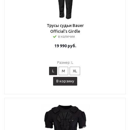
Трусы судьи Bauer
Official's Girdle
в наличии
19 990
руб.
Размер: L
L
M
XL
В корзину