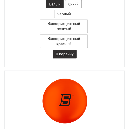
Белый
Синий
Черный
Флюорисцентный
желтый
Флюорисцентный
красный
В корзину