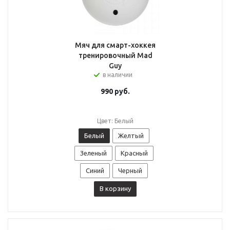
Мяч для смарт-хоккея
тренировочный Mad
Guy
в наличии
990
руб.
Цвет: Белый
Белый
Желтый
Зеленый
Красный
Синий
Черный
В корзину