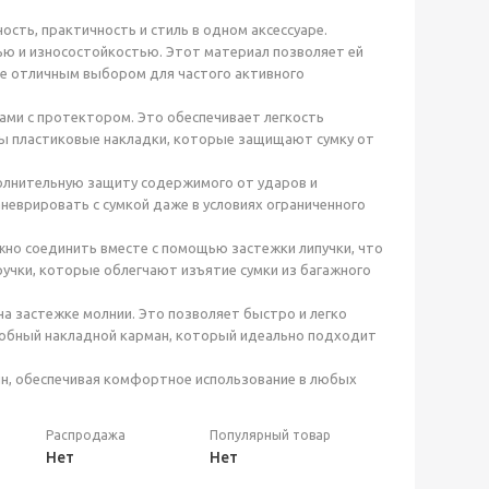
ность, практичность и стиль в одном аксессуаре.
ью и износостойкостью. Этот материал позволяет ей
ее отличным выбором для частого активного
ми с протектором. Это обеспечивает легкость
ны пластиковые накладки, которые защищают сумку от
олнительную защиту содержимого от ударов и
неврировать с сумкой даже в условиях ограниченного
жно соединить вместе с помощью застежки липучки, что
учки, которые облегчают изъятие сумки из багажного
 застежке молнии. Это позволяет быстро и легко
добный накладной карман, который идеально подходит
зайн, обеспечивая комфортное использование в любых
Распродажа
Популярный товар
Нет
Нет