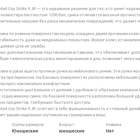
Mad Guy Strike X JR — это идеальное решение для тех, кто ценит надеж
 полиэстера плотностью 1200 Den, сумка отличается высокой прочност
ительные нагрузки без риска механических повреждений, что делает 
вки по ровным поверхностям модель оснащена двумя прочными колеса
табильность даже на неидеальных покрытиях. Вокруг колес установле
длевая срок ее службы.
ено дополнительными пластиковыми вставками, что обеспечивает доп
ная телескопическая ручка, вмонтированная в дно, позволяет легко ма
вки в руках вшиты прочные ручки из нейлонового ремня. Эти ручки мо
ва при переноске. На боковых поверхностях расположены небольшие р
я процесс максимально комфортным.
стительное центральное отделение с удобным U-образным клапаном на
к содержимому сумки. На боковой поверхности расположен большой у
ких предметов, требующих быстрого доступа.
 Mad Guy Strike X JR сочетает в себе функциональность и стильный ди
анет вашим надежным спутником на тренировки и игры.
Группы размеров
Возраст
Новинка
Юношеские
юношеские
Нет