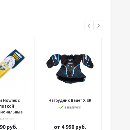
 Howies с
Нагрудник Bauer X SR
Шлем вра
питкой
в наличии
сиональные
 наличии
90 руб.
от
4 990 руб.
от
2