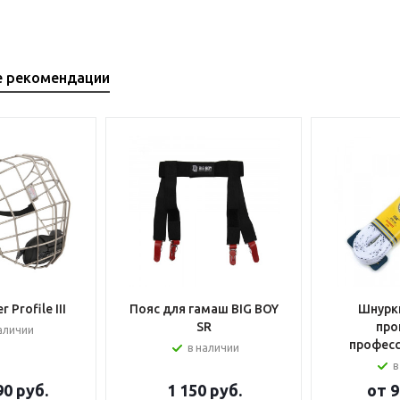
е рекомендации
 Profile III
Пояс для гамаш BIG BOY
Шнурки
SR
про
аличии
профес
в наличии
в
90 руб.
1 150
руб.
от
9