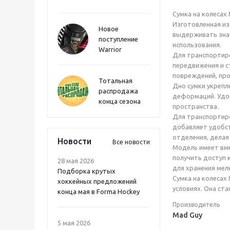
Сумка на колесах 
Изготовленная из
Новое
выдерживать знач
поступление
использования.
Warrior
Для транспортиро
передвижения и с
повреждений, про
Тотальная
Дно сумки укрепл
распродажа
деформаций. Удоб
конца сезона
пространства.
Для транспортиро
добавляет удобст
отделения, дела
Новости
Все новости
Модель имеет вме
получить доступ 
28 мая 2026
для хранения мел
Подборка крутых
Сумка на колесах
хоккейных предложений
условиях. Она ст
конца мая в Forma Hockey
Производитель
Mad Guy
5 мая 2026