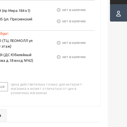
Нет в наличии
 (пр Мира 184 к1)
5 (ул. Пресненский
Нет в наличии
бург:
EO (ТЦ ЛЕОМОЛЛ ул
Нет в наличии
3 этаж)
BI (ДС Юбилейный
Нет в наличии
ва д.18 вход №62)
Цена действительна только для интернет-
ься
магазина и может отличаться от цен в
розничных магазинах
а