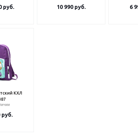
0
руб.
10 990
руб.
6 9
тский КХЛ
387
аличии
0
руб.