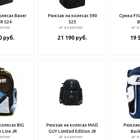
олесах Bauer
Рюкзак на колесах 590
Сумка FI
JR S24
S25
B
аличии
в наличии
в
0
руб.
21 190
руб.
19 
колесах BIG
Рюкзак на колесах MAD
Рюкзак
e Line JR
GUY Limited Edition JR
Bac
аличии
в наличии
в