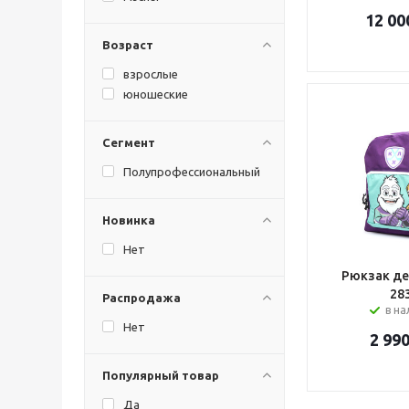
12 00
Возраст
взрослые
юношеские
Сегмент
Полупрофессиональный
Новинка
Нет
Рюкзак де
28
Распродажа
в н
Нет
2 99
Популярный товар
Да