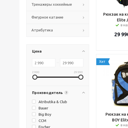
Тренажеры хоккейные
Рюкзак на к
Фигурное катание
Elite 
в н
Атрибутика
29 99
Цена
Хит
2 990
29 990
Производитель
?
Atributika & Club
Bauer
Рюкзак на 
Big Boy
BOY Elit
CCM
в н
Fischer