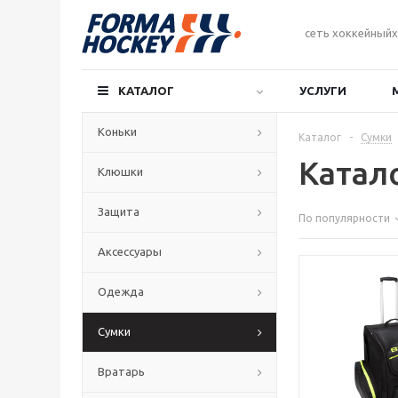
сеть хоккейныйх
КАТАЛОГ
УСЛУГИ
Коньки
Каталог
-
Сумки
Катал
Клюшки
Защита
По популярности
Аксессуары
Одежда
Сумки
Вратарь