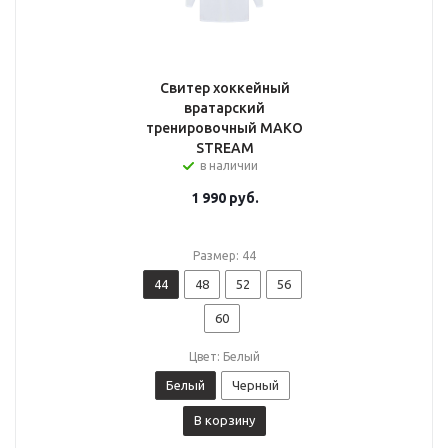
Свитер хоккейный
вратарский
тренировочный MAKO
STREAM
в наличии
1 990
руб.
Размер: 44
44
48
52
56
60
Цвет: Белый
Белый
Черный
В корзину