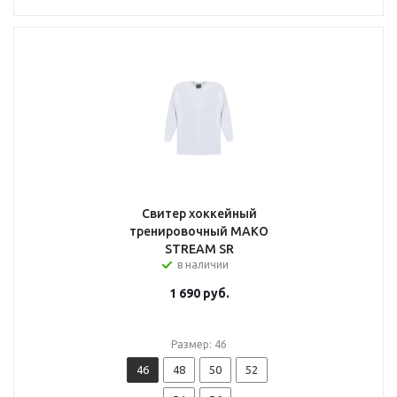
Свитер хоккейный
тренировочный MAKO
STREAM SR
в наличии
1 690
руб.
Размер: 46
46
48
50
52