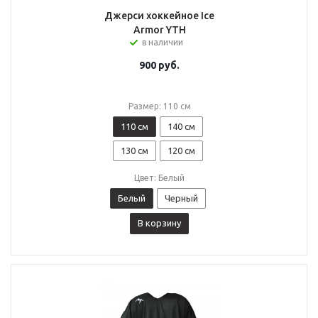
Джерси хоккейное Ice
Armor YTH
в наличии
900
руб.
Размер: 110 см
110 см
140 см
130 см
120 см
Цвет: Белый
Белый
Черный
В корзину