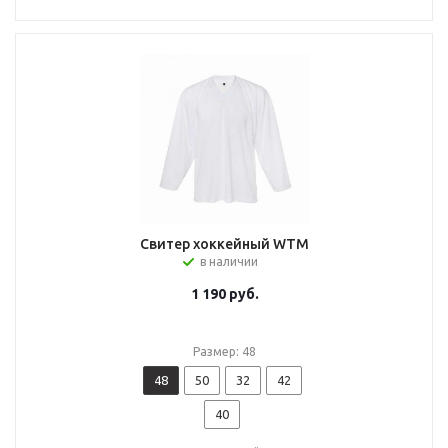
Свитер хоккейный WTM
в наличии
1 190
руб.
Размер: 48
48
50
32
42
40