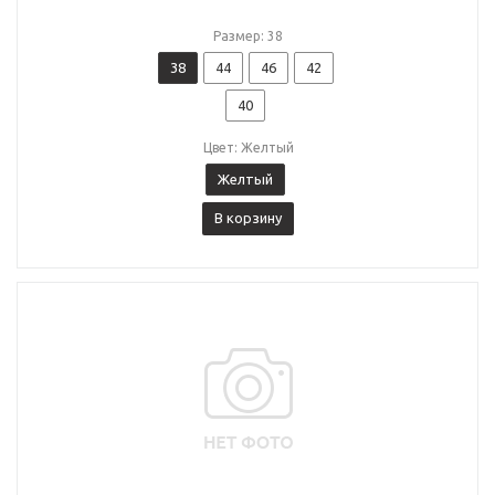
Размер: 38
38
44
46
42
40
Цвет: Желтый
Желтый
В корзину