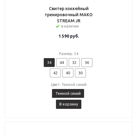
Свитер хоккейный
тренировочный MAKO
STREAM JR
в наличии
1 590
руб.
Размер: 34
34
44
32
36
42
40
30
Цвет: Темной синий
Темной синий
В корзину