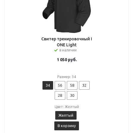
Свитер тренировочный I
ONE Light
в наличии
1 050
руб.
Размер: 34
34
56
58
32
28
30
Цвет: Желтый
Желтый
В корзину