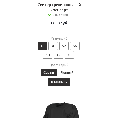
Свитер тренировочный
РосСпорт
в наличии
1 090
руб.
Размер: 46
46
48
52
56
58
42
30
Цвет: Серый
Серый
Черный
В корзину