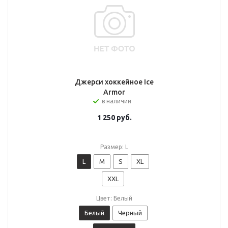
Джерси хоккейное Ice
Armor
в наличии
1 250
руб.
Размер: L
L
M
S
XL
XXL
Цвет: Белый
Белый
Черный