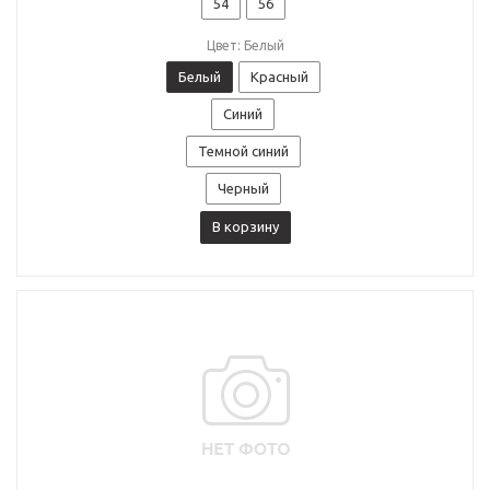
54
56
Цвет: Белый
Белый
Красный
Синий
Темной синий
Черный
В корзину