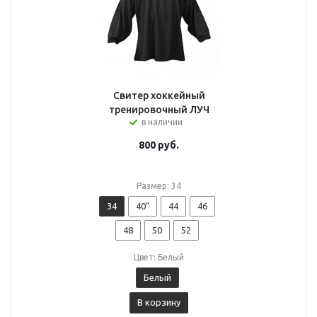
Свитер хоккейный
тренировочный ЛУЧ
в наличии
800
руб.
Размер: 34
34
40"
44
46
48
50
52
Цвет: Белый
Белый
В корзину