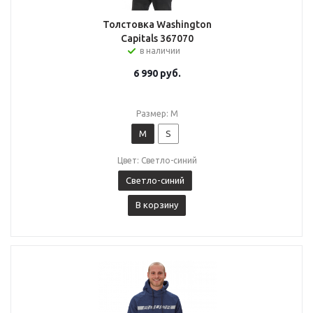
Толстовка Washington
Capitals 367070
в наличии
6 990
руб.
Размер: M
M
S
Цвет: Светло-синий
Светло-синий
В корзину