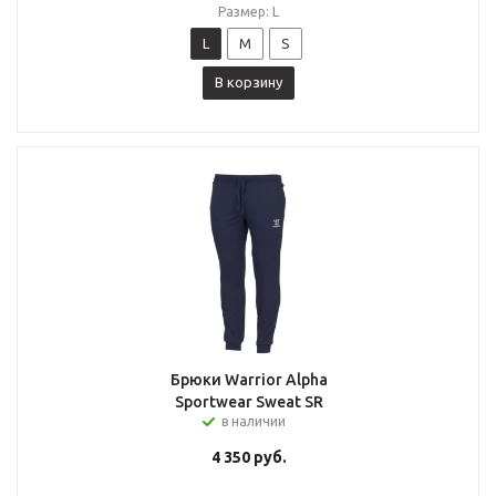
Размер: L
L
M
S
В корзину
Брюки Warrior Alpha
Sportwear Sweat SR
в наличии
4 350
руб.