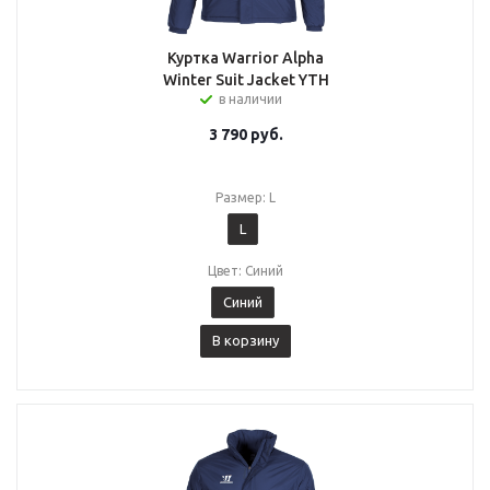
Куртка Warrior Alpha
Winter Suit Jacket YTH
в наличии
3 790
руб.
Размер: L
L
Цвет: Синий
Синий
В корзину