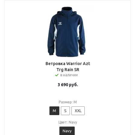
Ветровка Warrior Azt
Trg Rain SR
в наличии
3 690
руб.
Размер: M
M
S
XXL
Цвет: Navy
Navy