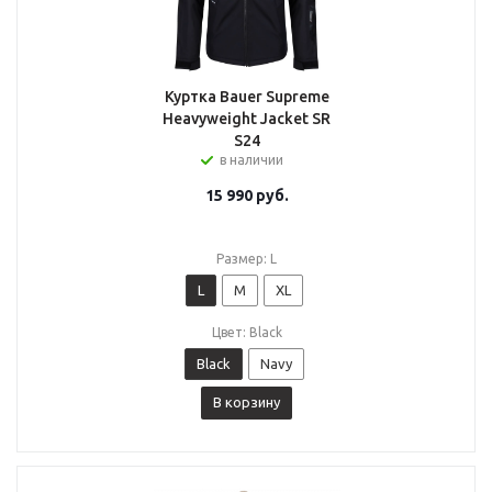
Куртка Bauer Supreme
Heavyweight Jacket SR
S24
в наличии
15 990
руб.
Размер: L
L
M
XL
Цвет: Black
Black
Navy
В корзину