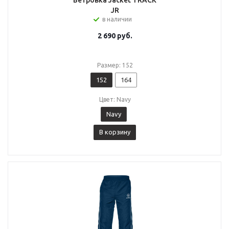
Ветровка Jacket TRACK
JR
в наличии
2 690
руб.
Размер: 152
152
164
Цвет: Navy
Navy
В корзину