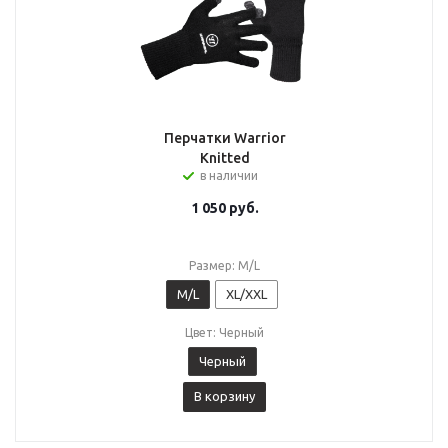
Перчатки Warrior
Knitted
в наличии
1 050
руб.
Размер: M/L
M/L
XL/XXL
Цвет: Черный
Черный
В корзину