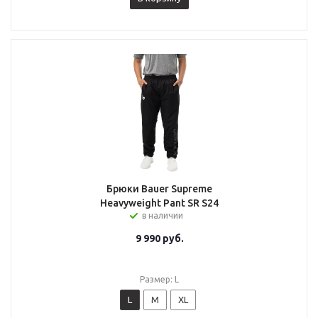
Брюки Bauer Supreme
Heavyweight Pant SR S24
в наличии
9 990
руб.
Размер: L
L
M
XL