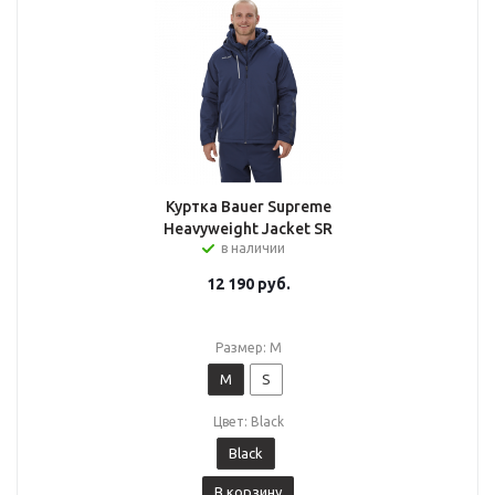
Куртка Bauer Supreme
Heavyweight Jacket SR
в наличии
12 190
руб.
Размер: M
M
S
Цвет: Black
Black
В корзину