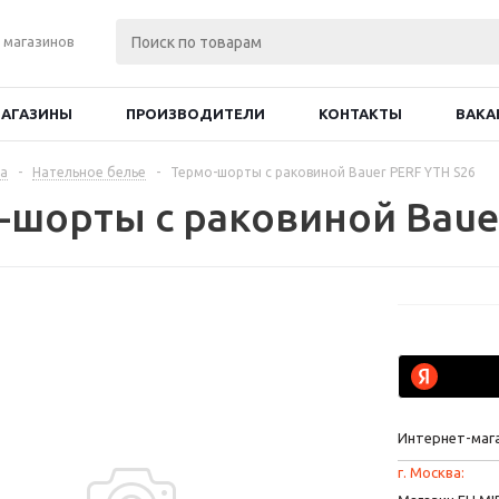
 магазинов
АГАЗИНЫ
ПРОИЗВОДИТЕЛИ
КОНТАКТЫ
ВАКА
а
-
Нательное белье
-
Термо-шорты с раковиной Bauer PERF YTH S26
-шорты с раковиной Baue
Интернет-маг
г. Москва: