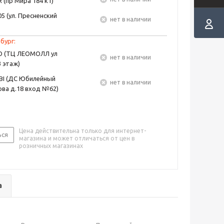
 (пр Мира 184 к1)
5 (ул. Пресненский
Нет в наличии
бург:
EO (ТЦ ЛЕОМОЛЛ ул
Нет в наличии
3 этаж)
BI (ДС Юбилейный
Нет в наличии
ва д.18 вход №62)
Цена действительна только для интернет-
ься
магазина и может отличаться от цен в
розничных магазинах
а