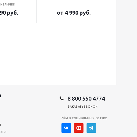
 наличии
90 руб.
от
4 990 руб.
от
2
Я
8 800 550 4774
ЗАКАЗАТЬ ЗВОНОК
Мы в социальных сетях:
и
рта