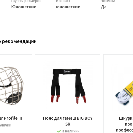
Группы размеров
Возраст
Новинка
Юношеские
юношеские
Да
е рекомендации
 Profile III
Пояс для гамаш BIG BOY
Шнурки
SR
про
аличии
профес
в наличии