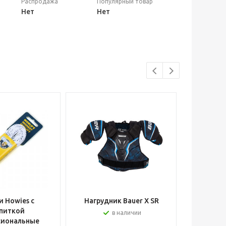
Распродажа
Популярный товар
Нет
Нет
 Howies с
Нагрудник Bauer X SR
Шлем вра
питкой
в наличии
сиональные