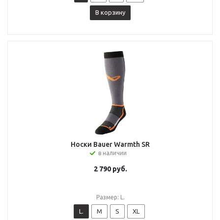
В корзину
Носки Bauer Warmth SR
в наличии
2 790
руб.
Размер: L.
L.
M
S
XL