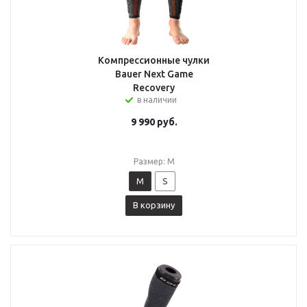
Компрессионные чулки
Bauer Next Game
Recovery
в наличии
9 990
руб.
Размер: M
M
S
В корзину