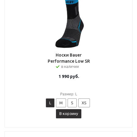
Носки Bauer
Performance Low SR
в наличии
1 990
руб.
Размер: L
L
M
S
XS
В корзину