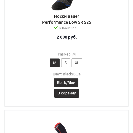
Носки Bauer
Performance Low SR S25
в наличии
2 090
руб.
Размер: M
M
S
XL
Цвет: Black/Blue
Black/Blue
В корзину