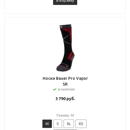
В корзину
Носки Bauer Pro Vapor
SR
в наличии
3 790
руб.
Размер: M
M
S
XL
XS