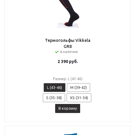
Термогольфы Vikkela
GR8
в наличии
2 390
руб.
Размер: L (43-46)
L (43-46)
M (39-42)
S (35-38)
XS (31-34)
В корзину