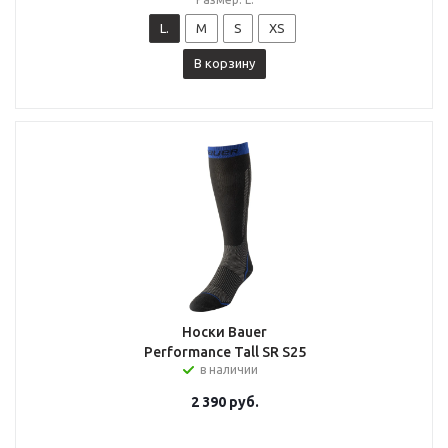
L.
M
S
XS
В корзину
Носки Bauer
Performance Tall SR S25
в наличии
2 390
руб.