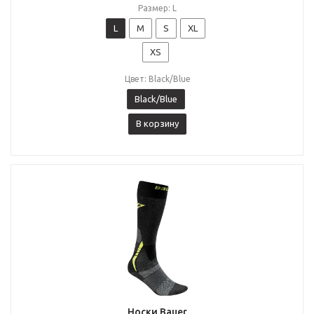
Размер: L
L
M
S
XL
XS
Цвет: Black/Blue
Black/Blue
В корзину
Носки Bauer