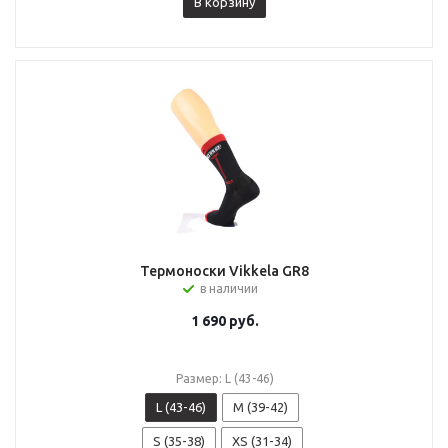
В корзину
Термоноски Vikkela GR8
в наличии
1 690
руб.
Размер: L (43-46)
L (43-46)
M (39-42)
S (35-38)
XS (31-34)