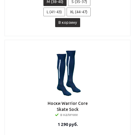
M (38-40)
S (35-37)
L (41-43)
XL (44-47)
В корзину
Носки Warrior Core
Skate Sock
в наличии
1 290
руб.