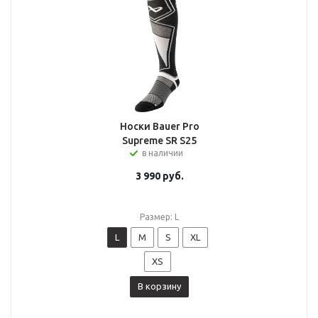
Носки Bauer Pro
Supreme SR S25
в наличии
3 990
руб.
Размер: L
L
M
S
XL
XS
В корзину