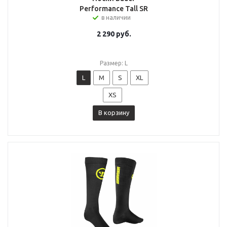
Performance Tall SR
в наличии
2 290
руб.
Размер: L
L
M
S
XL
XS
В корзину