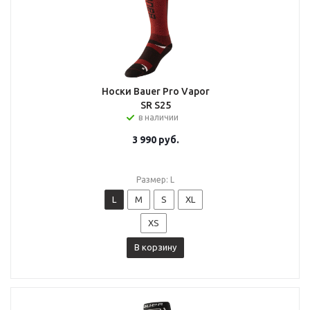
Носки Bauer Pro Vapor
SR S25
в наличии
3 990
руб.
Размер: L
L
M
S
XL
XS
В корзину