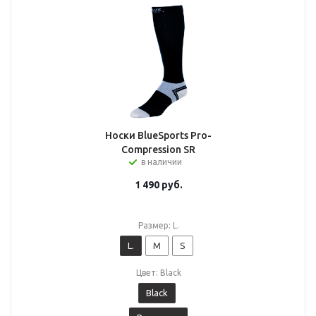
Носки BlueSports Pro-
Compression SR
в наличии
1 490
руб.
Размер: L.
L.
M
S
Цвет: Black
Black