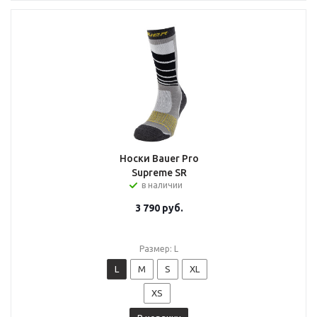
Носки Bauer Pro
Supreme SR
в наличии
3 790
руб.
Размер: L
L
M
S
XL
XS