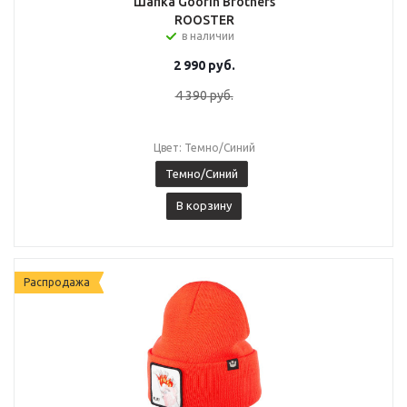
Шапка Goorin Brothers
ROOSTER
в наличии
2 990
руб.
4 390
руб.
Цвет: Темно/Синий
Темно/Синий
В корзину
Распродажа