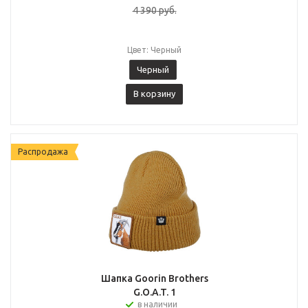
4 390
руб.
Цвет: Черный
Черный
В корзину
Распродажа
Шапка Goorin Brothers
G.O.A.T. 1
в наличии