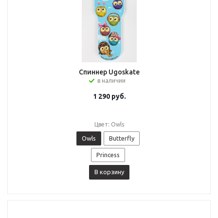
Спиннер Ugoskate
в наличии
1 290
руб.
Цвет: Owls
Owls
Butterfly
Princess
В корзину