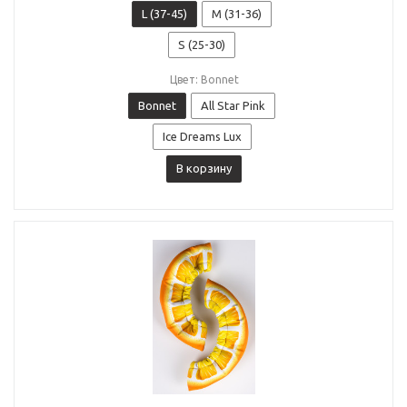
L (37-45)
M (31-36)
S (25-30)
Цвет: Bonnet
Bonnet
All Star Pink
Ice Dreams Lux
В корзину