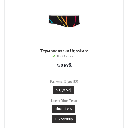
Термоповязка Ugoskate
в наличии
750
руб.
Размер: S (до 52)
S (до 52)
Цвет: Blue Tisso
Blue Tisso
В корзину