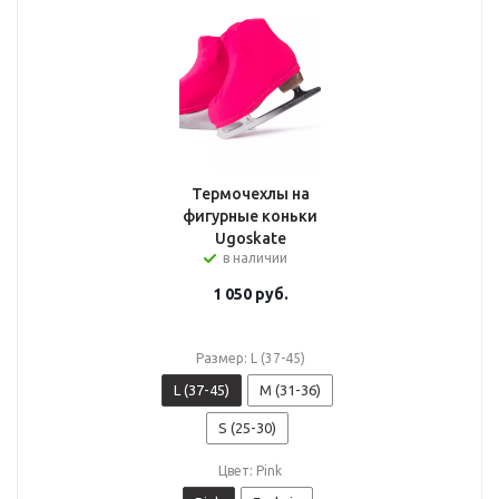
Термочехлы на
фигурные коньки
Ugoskate
в наличии
1 050
руб.
Размер: L (37-45)
L (37-45)
M (31-36)
S (25-30)
Цвет: Pink