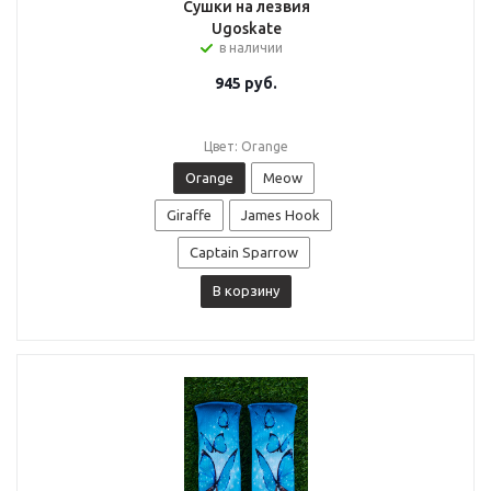
Сушки на лезвия
Ugoskate
в наличии
945
руб.
Цвет: Orange
Orange
Meow
Giraffe
James Hook
Captain Sparrow
В корзину