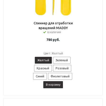
Спиннер для отработки
вращений MADDY
в наличии
780
руб.
Цвет: Желтый
Желтый
Зеленый
Красный
Розовый
Синий
Фиолетовый
В корзину