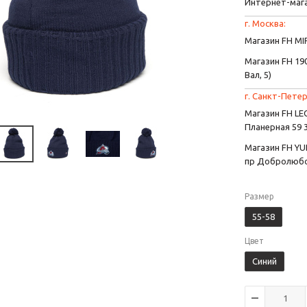
Интернет-маг
г. Москва:
Магазин FH MIR
Магазин FH 190
Вал, 5)
г. Санкт-Петер
Магазин FH L
Планерная 59 
Магазин FH YU
пр Добролюбо
Размер
55-58
Цвет
Синий