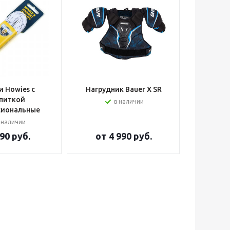
 Howies с
Нагрудник Bauer X SR
Шлем вра
питкой
в наличии
сиональные
 наличии
90 руб.
от
4 990 руб.
от
2