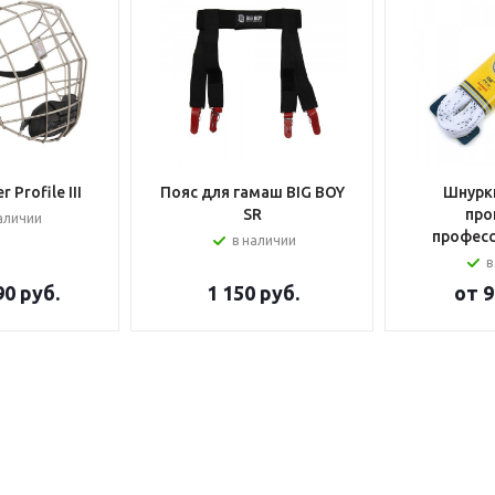
 Profile III
Пояс для гамаш BIG BOY
Шнурки
SR
про
аличии
профес
в наличии
в
90 руб.
1 150
руб.
от
9