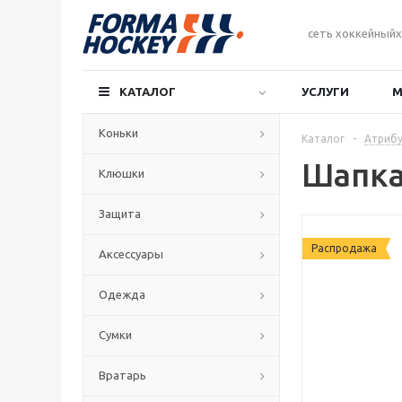
сеть хоккейныйх
КАТАЛОГ
УСЛУГИ
М
Коньки
Каталог
-
Атрибу
Шапка
Клюшки
Защита
Распродажа
Аксессуары
Одежда
Сумки
Вратарь