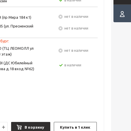
в наличии
азин
Нет в наличии
 (пр Мира 184 к1)
5 (ул. Пресненский
Нет в наличии
бург:
EO (ТЦ ЛЕОМОЛЛ ул
Нет в наличии
3 этаж)
BI (ДС Юбилейный
в наличии
ва д.18 вход №62)
В корзину
Купить в 1 клик