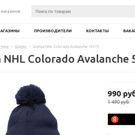
 магазинов
АГАЗИНЫ
ПРОИЗВОДИТЕЛИ
КОНТАКТЫ
ВАКА
тика
-
Шапки
-
Шапка NHL Colorado Avalanche 59373
 NHL Colorado Avalanche 
990
руб
1 490
руб.