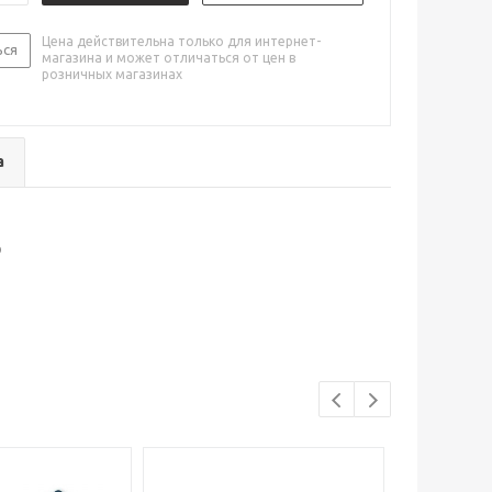
Цена действительна только для интернет-
ься
магазина и может отличаться от цен в
розничных магазинах
а
р