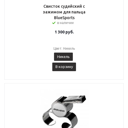
Свисток судейский с
зажимом для пальца
BlueSports
в наличии
1 300
руб.
Цвет: Никель
Никель
В корзину