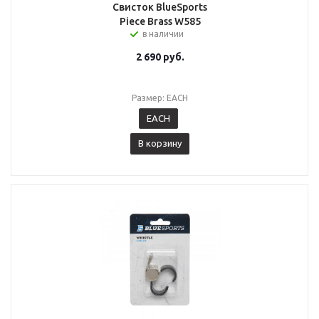
Свисток BlueSports
Piece Brass W585
в наличии
2 690
руб.
Размер: EACH
EACH
В корзину