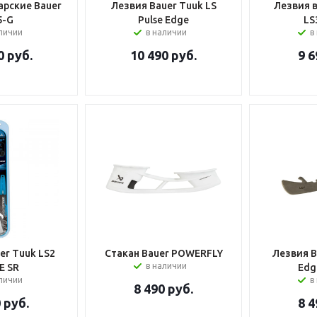
арские Bauer
Лезвия Bauer Tuuk LS
Лезвия 
5-G
Pulse Edge
LS
аличии
в наличии
в
0
руб.
10 490
руб.
9 6
er Tuuk LS2
Стакан Bauer POWERFLY
Лезвия B
в наличии
E SR
Edg
аличии
в
8 490
руб.
0
руб.
8 4