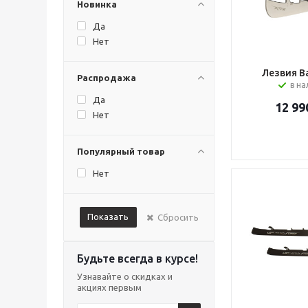
Новинка
TSP
Well Hockey
Да
ХОРС
Нет
Лезвия Ba
Распродажа
в н
Да
12 99
Нет
Популярный товар
Нет
Показать
Сбросить
Будьте всегда в курсе!
Узнавайте о скидках и
акциях первым