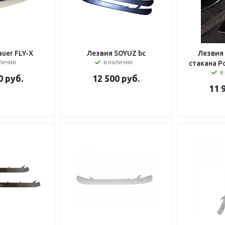
uer FLY-X
Лезвия SOYUZ bc
Лезвия 
аличии
в наличии
стакана P
в
0
руб.
12 500
руб.
11 