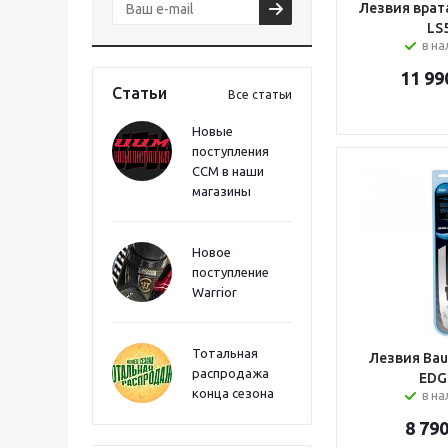
Лезвия врат
LS
в н
11 99
Статьи
Все статьи
Новые
поступления
CCM в наши
магазины
Новое
поступление
Warrior
Тотальная
Лезвия Bau
распродажа
EDG
конца сезона
в н
8 79