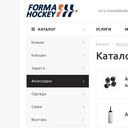
сеть хоккейныйх
КАТАЛОГ
УСЛУГИ
М
Коньки
Каталог
-
Аксесс
Катал
Клюшки
Защита
А
Аксессуары
ш
Одежда
Сумки
А
Вратарь