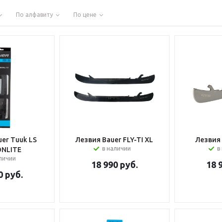
По алфавиту
По цене
er Tuuk LS
Лезвия Bauer FLY-TI XL
Лезвия 
в наличии
в
NLITE
аличии
18 990
руб.
18 
0
руб.