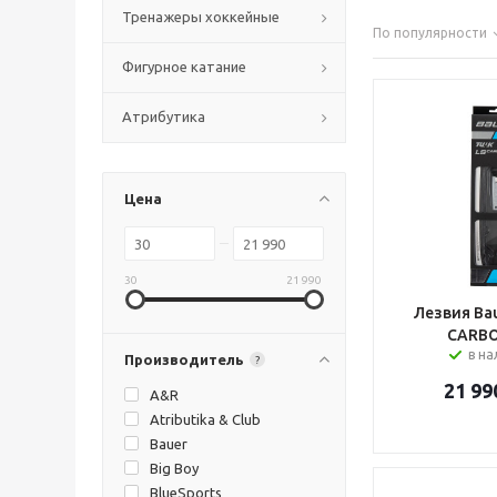
Тренажеры хоккейные
По популярности
Фигурное катание
Атрибутика
Цена
30
21 990
Лезвия Bau
CARBO
в н
Производитель
?
21 99
A&R
Atributika & Club
Bauer
Big Boy
BlueSports