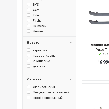
BVS
CCM
Elite
Fischer
Helmetex
Howies
I ONE
Isostar
Возраст
Лезвия Bau
Lizard Skins
Pulse TI
взрослые
Mad Guy
в н
подростковые
Nike
юношеские
16 99
Prosharp
детские
REZZTEK
Sostoyanie
Сегмент
SOYUZ bc
Sportstape
Любительский
STAILL
Полупрофессиональный
Super Feet
Профессиональный
Texstyle
The Hockey