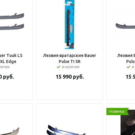
er Tuuk LS
Лезвия вратарские Bauer
Лезвия 
 XL Edge
Pulse TI SR
Puls
аличии
в наличии
в
0
руб.
15 990
руб.
15 
Новинка