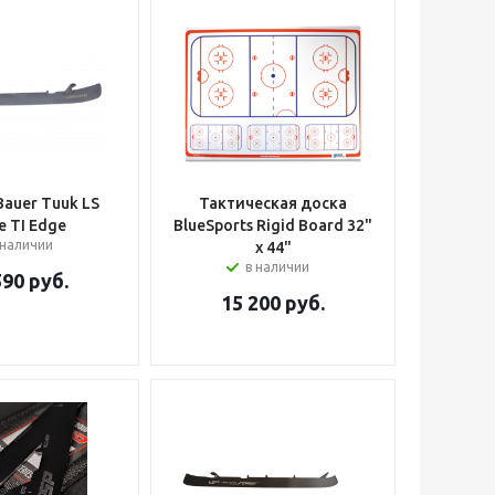
Bauer Tuuk LS
Тактическая доска
e TI Edge
BlueSports Rigid Board 32"
 наличии
x 44"
в наличии
590
руб.
15 200
руб.