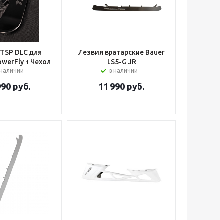
TSP DLC для
Лезвия вратарские Bauer
owerFly + Чехол
LS5-G JR
 наличии
в наличии
990
руб.
11 990
руб.