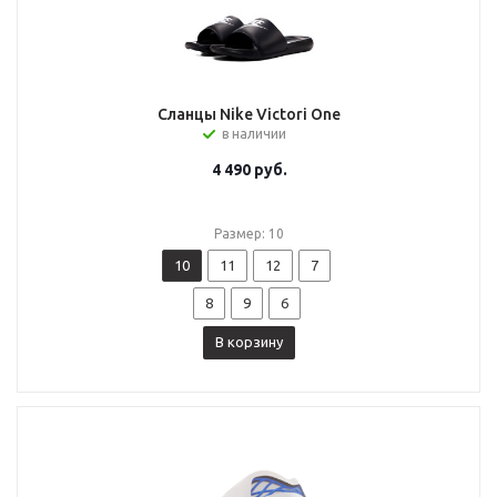
Сланцы Nike Victori One
в наличии
4 490
руб.
Размер: 10
10
11
12
7
8
9
6
В корзину