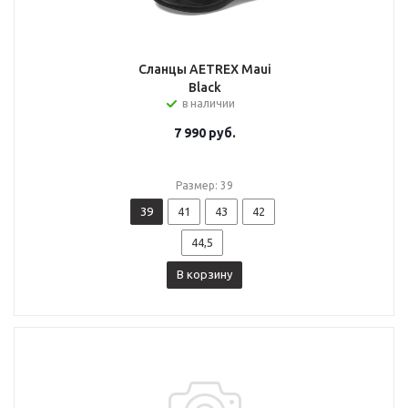
Сланцы AETREX Maui
Black
в наличии
7 990
руб.
Размер: 39
39
41
43
42
44,5
В корзину