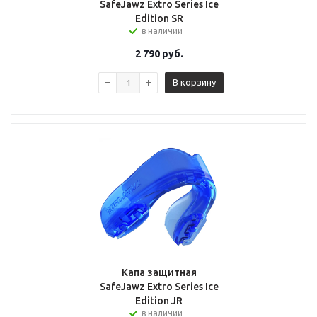
SafeJawz Extro Series Ice
Edition SR
в наличии
2 790
руб.
В корзину
Капа защитная
SafeJawz Extro Series Ice
Edition JR
в наличии