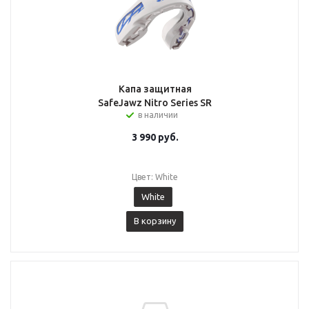
Капа защитная
SafeJawz Nitro Series SR
в наличии
3 990
руб.
Цвет: White
White
В корзину