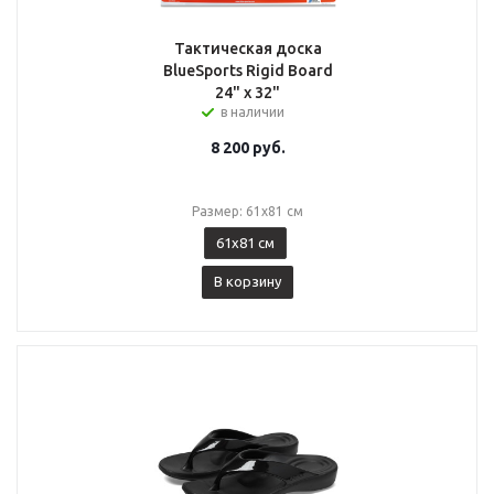
Тактическая доска
BlueSports Rigid Board
24" x 32"
в наличии
8 200
руб.
Размер: 61x81 см
61x81 см
В корзину