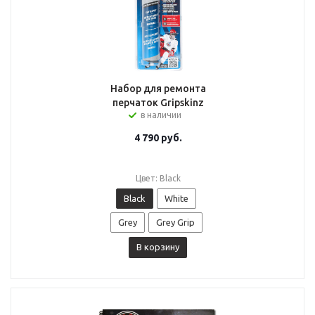
Набор для ремонта
перчаток Gripskinz
в наличии
4 790
руб.
Цвет: Black
Black
White
Grey
Grey Grip
В корзину