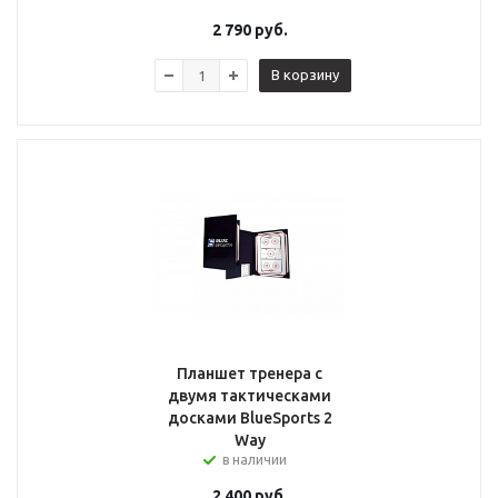
2 790
руб.
В корзину
Планшет тренера с
двумя тактическами
досками BlueSports 2
Way
в наличии
2 400
руб.