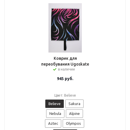
Коврик для
переобувания Ugoskate
в наличии
945
руб.
Цвет: Believe
Believe
Sakura
Nebula
Alpine
Aztec
Olympos