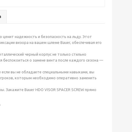
а
 ценит надежность и безопасность на льду. Этот
иксации визора на вашем шлеме Bauer, обеспечивая его
еталлический черный корпус не только стильно
тся беспокоиться о замене винта после каждого сезона —
 если вы не обладаете специальными навыками, вы
 игроков, которым необходимо оперативно заменить
гры. Закажите Bauer HDO VISOR SPACER SCREW прямо
р