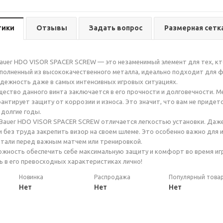
тики
Отзывы
Задать вопрос
Размерная сетк
auer HDO VISOR SPACER SCREW — это незаменимый элемент для тех, кто
ыполненный из высококачественного металла, идеально подходит для ф
адежность даже в самых интенсивных игровых ситуациях.
ество данного винта заключается в его прочности и долговечности. М
арантирует защиту от коррозии и износа. Это значит, что вам не приде
 долгие годы.
 Bauer HDO VISOR SPACER SCREW отличается легкостью установки. Даже
 без труда закрепить визор на своем шлеме. Это особенно важно для
тали перед важным матчем или тренировкой.
ожность обеспечить себе максимальную защиту и комфорт во время и
сь в его превосходных характеристиках лично!
Новинка
Распродажа
Популярный това
Нет
Нет
Нет