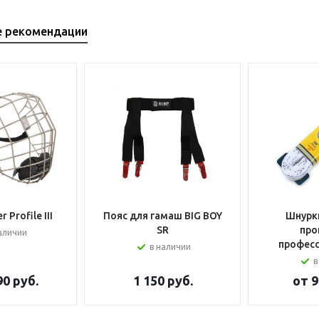
е рекомендации
 Profile III
Пояс для гамаш BIG BOY
Шнурки
SR
про
аличии
профес
в наличии
в
90 руб.
1 150
руб.
от
9