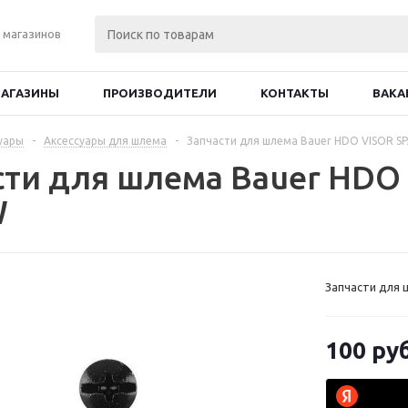
 магазинов
АГАЗИНЫ
ПРОИЗВОДИТЕЛИ
КОНТАКТЫ
ВАКА
уары
-
Аксессуары для шлема
-
Запчасти для шлема Bauer HDO VISOR S
сти для шлема Bauer HDO
W
Запчасти для
100
руб