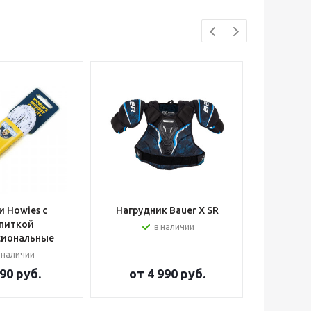
 Howies с
Нагрудник Bauer X SR
Шлем вра
питкой
в наличии
сиональные
 наличии
90 руб.
от
4 990 руб.
от
2