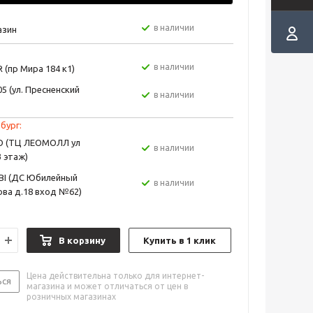
в наличии
азин
в наличии
 (пр Мира 184 к1)
5 (ул. Пресненский
в наличии
бург:
EO (ТЦ ЛЕОМОЛЛ ул
в наличии
3 этаж)
BI (ДС Юбилейный
в наличии
ва д.18 вход №62)
В корзину
Купить в 1 клик
Цена действительна только для интернет-
ься
магазина и может отличаться от цен в
розничных магазинах