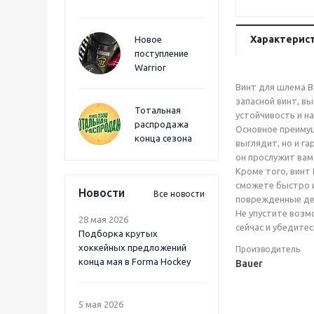
Характерис
Новое
поступление
Warrior
Винт для шлема B
запасной винт, в
Тотальная
устойчивость и н
распродажа
Основное преимущ
конца сезона
выглядит, но и г
он прослужит вам
Кроме того, винт
сможете быстро и
Новости
Все новости
поврежденные де
Не упустите возм
28 мая 2026
сейчас и убедите
Подборка крутых
хоккейных предложений
Производитель
конца мая в Forma Hockey
Bauer
5 мая 2026