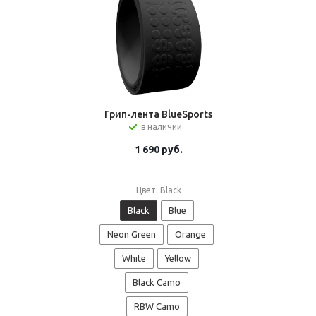
Грип-лента BlueSports
в наличии
1 690
руб.
Цвет: Black
Black
Blue
Neon Green
Orange
White
Yellow
Black Camo
RBW Camo