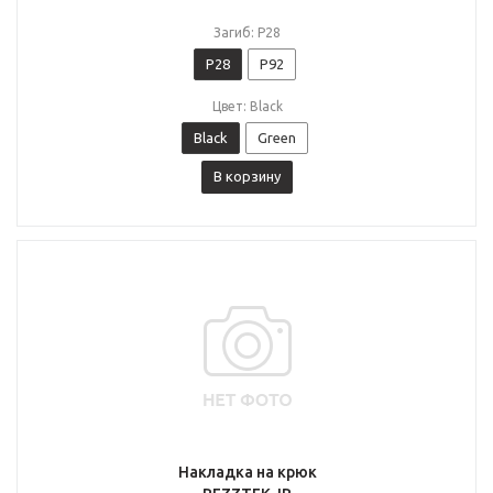
Загиб: P28
P28
P92
Цвет: Black
Black
Green
В корзину
Накладка на крюк