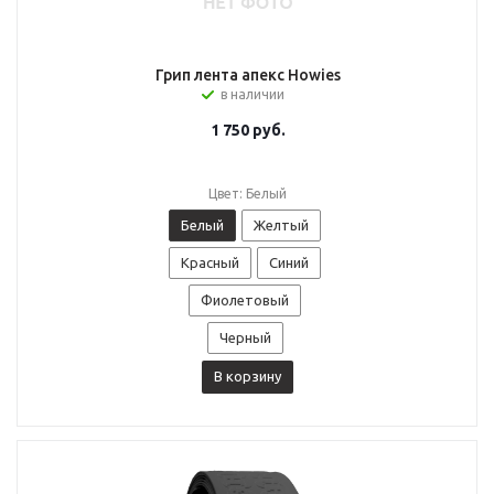
Грип лента апекс Howies
в наличии
1 750
руб.
Цвет: Белый
Белый
Желтый
Красный
Синий
Фиолетовый
Черный
В корзину