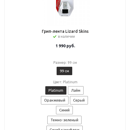
Грип-лента Lizard Skins
в наличии
1 990
руб.
Размер: 99 см
99 см
Цвет: Platinum
Platinum
Лайм
Оранжевый
Серый
Синий
Темно-зеленый
Синий камуфляж