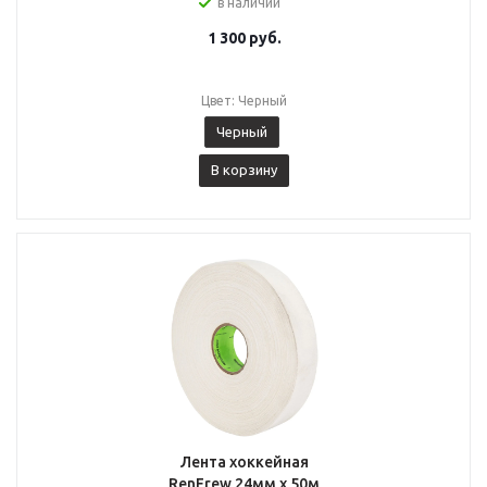
в наличии
1 300
руб.
Цвет: Черный
Черный
В корзину
Лента хоккейная
RenFrew 24мм х 50м