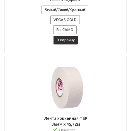
Белый/Синий/Красный
VEGAS GOLD
B's CAMO
В корзину
Лента хоккейная TSP
36мм x 45,72м
в наличии